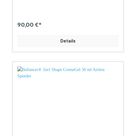
heißen Tagen und bei Anstrengungen die
Körpertemperatur angenehm zu halten • bietet
optimale Belüftung UV Protection • resultiert aus
dem einzigartigen Polymer Weiches Tragegefühl •
90,00 €*
ultraweiches und glattes Gefühl am Körper Po-
Shaping • stützt und hebt den Po NILIT® BREEZE
GARN hat in unabhängigen Tests nachgewiesen,
Details
dass es die Körpertemperatur senkt.