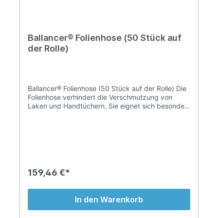
Ballancer® Folienhose (50 Stück auf
der Rolle)
Ballancer® Folienhose (50 Stück auf der Rolle) Die
Folienhose verhindert die Verschmutzung von
Laken und Handtüchern. Sie eignet sich besonders
für Packungen, Tiefenwärme- und Ballancer®-
Behandlungen und für die Anwendung nach
Liposuktionen. 50 Stück zum Abreißen auf der
Rolle Nur einmal verwendbar Auch als Jacke
verwendbar
159,46 €*
In den Warenkorb