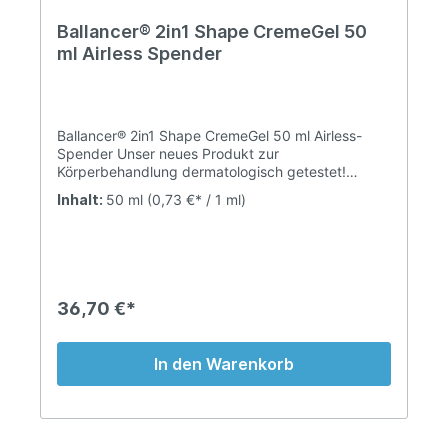
Ballancer® 2in1 Shape CremeGel 50
ml Airless Spender
Ballancer® 2in1 Shape CremeGel 50 ml Airless-
Spender Unser neues Produkt zur
Körperbehandlung dermatologisch getestet!
Ballancer Shape 2in1 Creme-Gel verbessert
Inhalt:
50 ml
(0,73 €* / 1 ml)
sichtbar das Erscheinungsbild von
Orangenhaut.Die Aktiv-Stoff Kombination aus
indischem Forskolin, Koffein und dem essential Cell
Boost-Factor fördert den Fettabbau, aktiviert die
Mikrozirkulation und verbessert die Festigkeit des
Gewebes. Anwendung: So lange auf die
36,70 €*
betroffenen Körperregionen und solange
einmassieren, bis der Creme-Schaum komplett
eingezpgen ist. Hitzend! Nicht in die Augen
In den Warenkorb
bringen.