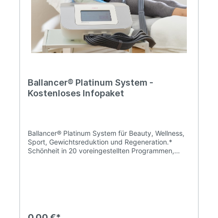
Ballancer® Platinum System -
Kostenloses Infopaket
Ballancer® Platinum System für Beauty, Wellness,
Sport, Gewichtsreduktion und Regeneration.*
Schönheit in 20 voreingestellten Programmen,
einfach zu bedienen. Der Ballancer® Platinum
aktiviert den Rückfluss von
Stoffwechselendprodukten, beugt Schwellungen
vor und trägt zur sichtbaren Reduzierung von
Cellulite bei – und das in erstaunlich kurzer Zeit!
Der neue Ballancer® Platinum baut auf dem seit
1997 bewährten Ballancer® Systemen auf und
0,00 €*