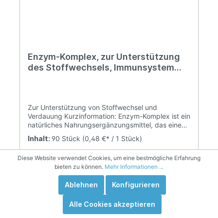
Enzym-Komplex, zur Unterstützung
des Stoffwechsels, Immunsystem
und Verdauung, 90 Tabletten
Zur Unterstützung von Stoffwechsel und
Verdauung Kurzinformation: Enzym-Komplex ist ein
natürliches Nahrungsergänzungsmittel, das einen
positiven Einfluss auf die Verdauung und das
Inhalt:
90 Stück
(0,48 €* / 1 Stück)
Immunsystem haben kann. Enzym-Komplex
Tabletten sind magensaftresistent und können
Diese Website verwendet Cookies, um eine bestmögliche Erfahrung
auch während der Durchführung einer
bieten zu können.
Mehr Informationen ...
Enzymtherapie eingesetzt werden. Enzym-
Komplex enthält ebenfalls Lactase, welche die
Ablehnen
Konfigurieren
Milchverdauung verbessern kann.
43,12 €*
Alle Cookies akzeptieren