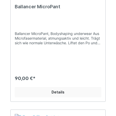
Ballancer MicroPant
Ballancer MicroPant, Bodyshaping underwear Aus
Microfasermaterial, atmungsaktiv und leicht. Trägt
sich wie normale Unterwäsche. Liftet den Po und
betont die Taille. Wirkt wie eine sanfte
Lymphdrainage, indem sie eine leichte Massage
auf die Problemzonen ausübt. In Kombination mit
Bewegung werden Muskelpumpe und Lymphfluss
weiter unterstützt. Sichtbare Ergebnisse bei nur 1
Stunde Tragezeit pro Tag. Ideal in Kombination mit
Ballancer® 2in1 Shape Creme-Gel.
90,00 €*
Details