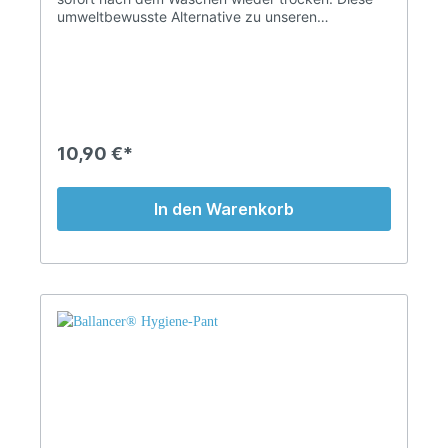
umweltbewusste Alternative zu unseren
Einmalhosen verwenden Sie während der
Behandlung, um die Kompressionsjacke vor
Verschmutzung zu schützen. Die Abbildung zeigt
die Ballancer Jacke in der Anwendung. Wir
unterstützen das Projekt
www.theoceancleanup.com
10,90 €*
In den Warenkorb