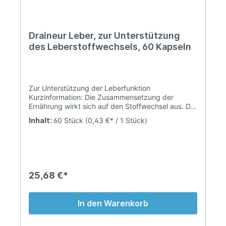
Draineur Leber, zur Unterstützung
des Leberstoffwechsels, 60 Kapseln
Zur Unterstützung der Leberfunktion
Kurzinformation: Die Zusammensetzung der
Ernährung wirkt sich auf den Stoffwechsel aus. Die
verstärkte Aufnahme bestimmter pflanzlicher
Inhalt:
60 Stück
(0,43 €* / 1 Stück)
Bestandteile durch die Nahrung kann helfen, den
Stoffwechsel gezielt anzuregen "Draineur Leber"
ist eine Nahrungsergänzung und kann einen
positiven Effekt auf die Leber haben. Auch im
gesunden, funktionsfähigen Organismus können
sich Stoffwechselendprodukte ansammeln. Eine
25,68 €*
einmonatige Anwendung kann die Ausleitung
natürlicher Stoffwechselendprodukte durch die
Organe stärken. Ein optimales Ergebnis wird bei
In den Warenkorb
Anwendung auch vor oder während einer Diät
erzielt.