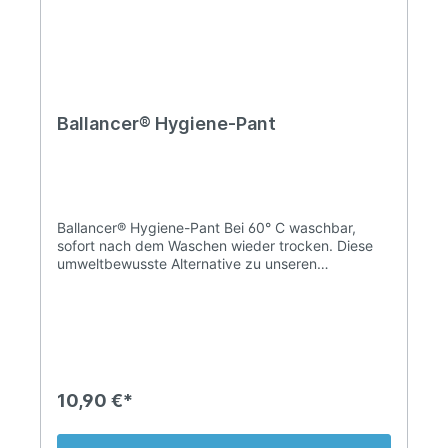
Ballancer® Hygiene-Pant
Ballancer® Hygiene-Pant Bei 60° C waschbar,
sofort nach dem Waschen wieder trocken. Diese
umweltbewusste Alternative zu unseren
Einmalhosen verwenden Sie während der
Behandlung, um die Kompressionshose vor
Verschmutzung zu schützen. Wir unterstützen das
Projekt www.theoceancleanup.com
10,90 €*