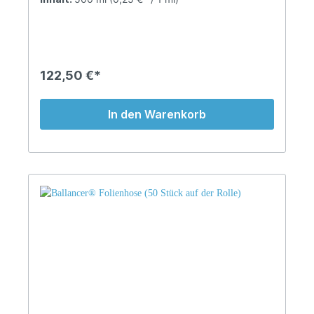
sichtbar das Erscheinungsbild von
Orangenhaut.Die Aktiv-Stoff Kombination aus
indischem Forskolin, Koffein und dem essential Cell
Boost-Factor fördert den Fettabbau, aktiviert die
Mikrozirkulation und verbessert die Festigkeit des
Gewebes. Anwendung: So lange auf die
122,50 €*
betroffenen Körperregionen und solange
einmassieren, bis der Creme-Schaum komplett
eingezpgen ist. Hitzend! Nicht in die Augen
In den Warenkorb
bringen.