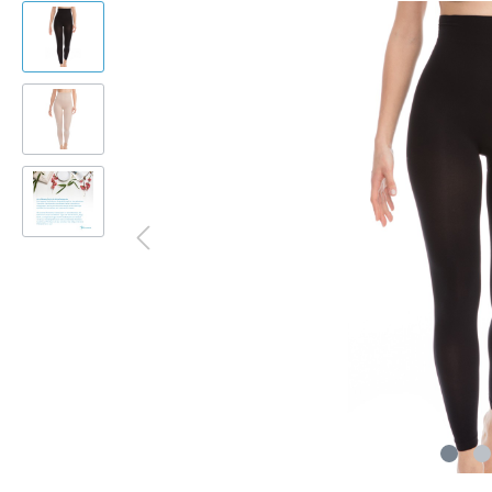
Umfang reduzieren"
wird de
schöne
Kampagne EMP Chair PLUS: "So
Kampag
bequem war
einfac
Beckenbodentraining noch nie"
Beckenb