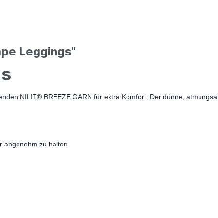
ape Leggings"
ns
lenden NILIT® BREEZE GARN für extra Komfort. Der dünne, atmungsakt
ur angenehm zu halten