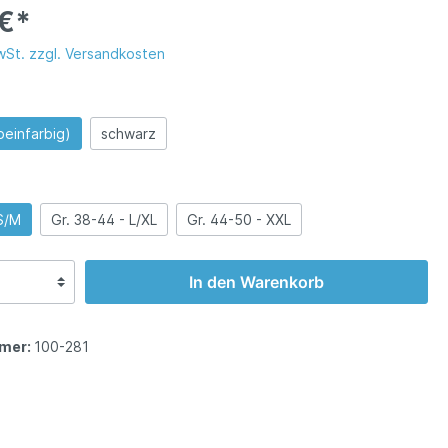
 €*
Stoffwechsel aktivieren!"
MwSt. zzgl. Versandkosten
haper:
ade by
beinfarbig)
schwarz
 S/M
Gr. 38-44 - L/XL
Gr. 44-50 - XXL
In den Warenkorb
mer:
100-281