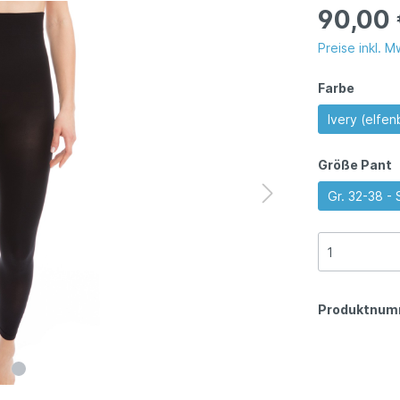
in Frühling noch
Meine Auszeit"
90,00
r"
Preise inkl. 
Farbe
ne EMP Chair: "So
Kampagne EMP Bodys
h war
"Summerbodies are m
Ivery (elfen
odentraining noch nie"
Bodyshaper"
Größe Pant
Gr. 32-38 -
Produktnum